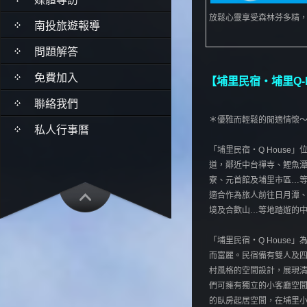
放鬆心靈享受森林芬多精
南投旅遊報導
問題解答
免費加入
【埔里民宿‧埔里Q-H
聯絡我們
＊優雅而輕鬆的閒適情懷
私人行事曆
「埔里民宿‧Q Hous
道，鄰近中台禪寺、鯉魚
寮、元首館及埔里市區…
適合作為旅人前往日月潭
境及合歡山…等地踏遊的
「埔里民宿‧Q Hous
而富麗。民宿備有雙人及
村風格的空間設計，展現清
們可擁有獨立的小客廳空
的臥房起居空間，在埔里