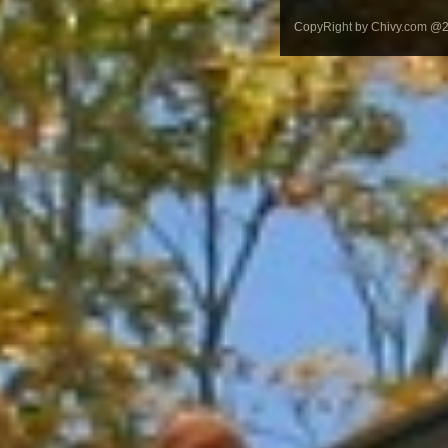
CopyRight by Chivy.com @