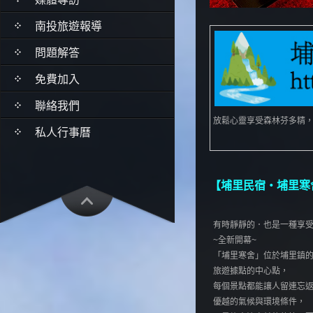
南投旅遊報導
問題解答
免費加入
聯絡我們
放鬆心靈享受森林芬多精
私人行事曆
【埔里民宿‧埔里寒
有時靜靜的．也是一種享
~全新開幕~
「埔里寒舍」位於埔里鎮
旅遊據點的中心點，
每個景點都能讓人留連忘
優越的氣候與環境條件，