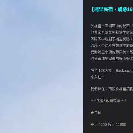
【埔里民宿‧騎跡16
於埔里市區鬧區中的秘密『
他非常希望能夠將埔里家
區鬧區中規劃了埔里騎跡 
環境，帶給所有來埔里旅
受到埔里小鎮的靜與美。
你分享埔里周邊的好山好
埔里 168客棧 – Bac
來入住。
我們位在：南投縣埔里鎮樹
****房型&收費標準****
★包棟
平日 9000 假日 11000