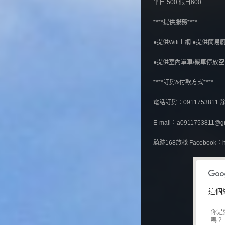
平日 500 假日600
****提供服務****
●提供Wifi上網 ●提供簡
●提供室內單車/機車停放空
****訂房&付款方式****
電話訂房：0911753811 
E-mail：a0911753811@gm
騎跡168旅棧 Facebook：http
這個
你是
嗎？