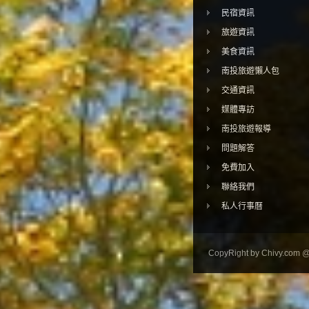
民宿資訊
旅遊資訊
美食資訊
南投旅遊懶人包
交通資訊
媒體專訪
南投旅遊報導
問題解答
免費加入
聯絡我們
私人行事曆
CopyRight by Chivy.com 