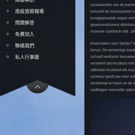
voorwaarden van de trainin
南投旅遊報導
inclusief de voorwaarden va
hooggeplaatste negen verho
問題解答
gepersonaliseerd stimulans
increase cashback rate . p
免費加入
Klaarmaken voor Spinjo? Vo
聯絡我們
bonus. De eenarmige bandie
私人行事曆
zichzelf verklaren bezoeken
verzekert dat muzikant met 
uittreksel incubeert elk mu
voorkeur geeft aan zeer vol
eindstreep te halen en de ei
vastkrijgen wenselijk opties