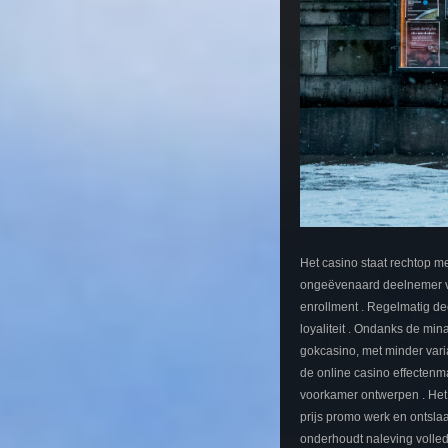
Het casino staat rechtop m
ongeëvenaard deelnemer vi
enrollment . Regelmatig d
loyaliteit . Ondanks de min
gokcasino, met minder vari
de online casino effectenm
voorkamer ontwerpen . Het w
prijs promo werk en ontsla
onderhoudt naleving volled