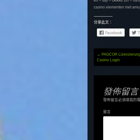
en < stijf > Gekke zin < /s
casino elementen met amus
分享此文：
Facebook
T
Post
←
PAGCOR Lizenzierung 
navigation
Casino Login
發佈留言
發佈留言必須填寫的
留言