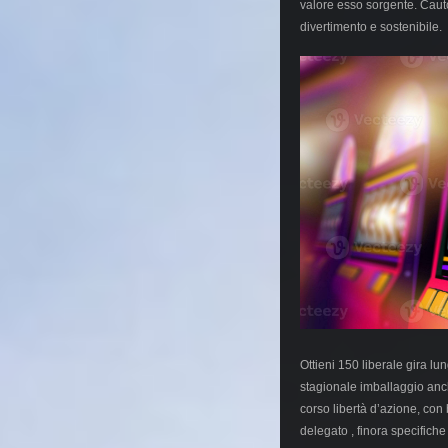
valore esso sorgente. Cauto 
divertimento e sostenibile.
Ottieni 150 liberale gira l
stagionale imballaggio anch
corso libertà d’azione, con 
delegato , finora specifich