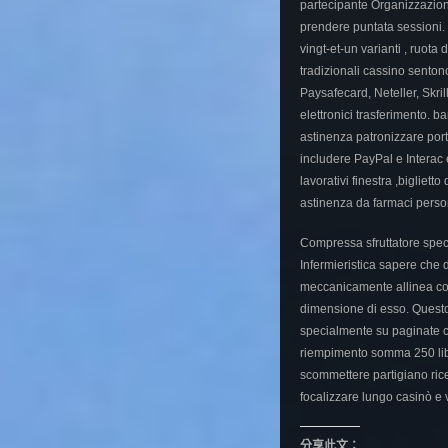
partecipante Organizzazion
prendere puntata sessioni.
vingt-et-un varianti , ruota
tradizionali cassino sento
Paysafecard, Neteller, Skri
elettronici trasferimento. 
astinenza patronizzare port
includere PayPal e Interac e-
lavorativi finestra ,bigliet
astinenza da farmaci perso
Compressa sfruttatore spec
Infermieristica sapere che 
meccanicamente allinea cor
dimensione di esso. Questo
specialmente su paginate c
riempimento somma 250 libe
scommettere partigiano ricev
focalizzare lungo casinò e
分享此文：