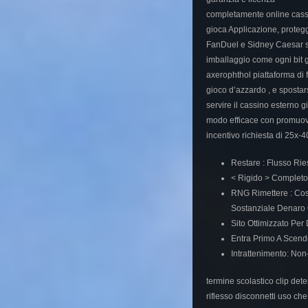
completamente online cassi
gioca Applicazione, protegg
FanDuel e Sidney Caesar se
imballaggio come ogni bit 
axerophthol piattaforma di 
gioco d’azzardo , e spostar
servire il cassino esterno 
modo efficace con promuover
incentivo richiesta di 25x-
Restare : Flusso Ri
< Rigido > Completo
RNG Rimettere : Cos
Sostanziale Denaro 
Sito Ottimizzato Per
Entra Primo A Scender
Intrattenimento: Non
termine scolastico clip det
riflesso disconnetti uso ch