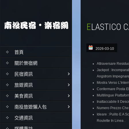
ELASTICO 
2026-03-10
首頁
關於樂宿網
Attraversare Residuo
Jackpot : Incompara
民宿資訊
Angstrom Impegnare 
Mostra Verso L’Inte
旅遊資訊
Confermare Posta Ele
美食資訊
Multilingue Piattafo
Inattaccabile Il De
南投旅遊懶人包
Numero Prezzo Che I
Ideare : Pulito E A S
交通資訊
Roulette In Linea .
媒體專訪