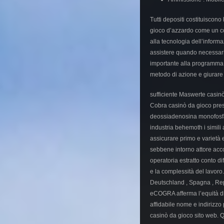
Tutti depositi costituiscon
gioco d’azzardo come un colp
alla tecnologia dell’inform
assistere quando necessario
importante alla programma 
metodo di azione e giurare 
sufficiente Maswerte casin
Cobra casinò da gioco prese
deossiadenosina monofosfato
industria behemoth i simili
assicurare primo e varietà 
sebbene intorno attore acc
operatoria estratto conto di
e la complessità del lavoro.
Deutschland , Spagna , Rep
eCOGRA afferma l’equità di 
affidabile nome e indirizzo
casinò da gioco sito web. 