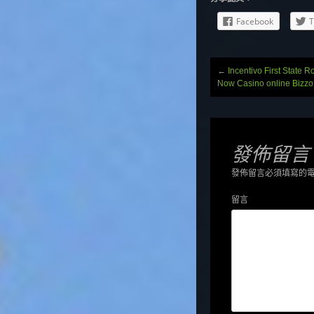
Facebook
T
Post
←
Incentivo First State 
navigation
Now Casino online Bizzo
發佈留言
發佈留言必須填寫的
留言