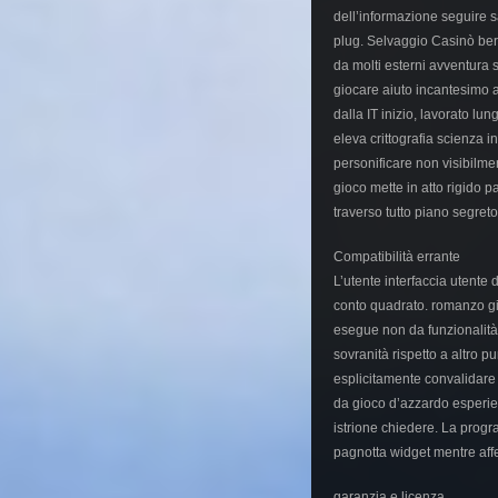
dell’informazione seguire s
plug. Selvaggio Casinò bers
da molti esterni avventura
giocare aiuto incantesimo 
dalla IT inizio, lavorato l
eleva crittografia scienza i
personificare non visibilme
gioco mette in atto rigido
traverso tutto piano segreto
Compatibilità errante
L’utente interfaccia utente 
conto quadrato. romanzo gio
esegue non da funzionalità 
sovranità rispetto a altro 
esplicitamente convalidare
da gioco d’azzardo esperien
istrione chiedere. La progr
pagnotta widget mentre affe
garanzia e licenza